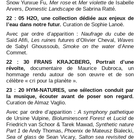
Snow Yunxue Fu,
Mer rose
et
Mer violette
de Isabelle
Arvers,
Domestic Landscape
de Sabrina Ratté.
22 : 05 H2O, une collection dédiée aux enjeux de
l’eau dans notre futur.
Curation de Sophie Lanoë.
Avec par ordre d’apparition :
Naufrage du cube
de
Saïd Afifi,
Les ruines futures
d’Olivier Cheval,
Waves
de Sabyl Ghoussoub,
Smoke on the water
d’Anne
Commet.
22 : 30 FRANS KRAJCBERG, Portrait d’une
révolte,
documentaire de Maurice Dubroca, un
hommage rendu autour de son œuvre et de son
célèbre « cri pour la planète ».
23 : 20 HYM-NATURES, une sélection conduit par
la musique, écouter avant de poser son regard.
Curation de Almaz Vaglio.
Avec par ordre d’apparition :
A symphony pathetique
de Ursine Vulpine,
Bioluminescent Forest
et
Lucid
de
Friedrich van Schoor & Tarek Mawad,
Synthetic nature
Part 1
de Andy Thomas,
Phoenix
de Mateusz Bialecki,
Sea of glass
de Sean Vicary,
Salton sea revisited
de