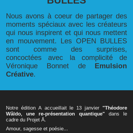
BULLES
Nous avons à coeur de partager des
moments spéciaux avec les créateurs
qui nous inspirent et qui nous mettent
en mouvement. Les OPEN BULLES
sont comme des surprises,
concoctées avec la complicité de
Véronique Bonnet de
Emulsion
Créative
.
Notre édition A accueillait le 13 janvier
"Théodore
Wåldo, une re-présentation quantique"
dans le
cadre du Projet Å.
Amour, sagesse et poésie...