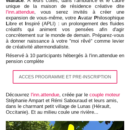
Wallace
. À leurs côtés, dans l'ambiance et le cadre
unique de la maison de résidence créative dite
l'inn.attendue
, vous serez invités à créer une
expansion de vous-même, votre
A
vatar
P
hilosophique
L
ibre et
I
nspiré (APLI) : un prolongement des fluides
créatifs qui animent vos pensées afin d'agir
concrètement sur le monde de demain. Préparez-vous
à donner naissance à votre "moi rêvé" comme levier
de créativité altermondialiste.
Réservé à 10 participants hébergés à l'inn.attendue en
pension complète
ACCES PROGRAMME ET PRE-INSCRIPTION
Découvrez
l'inn.attendue
, créée par le
couple moteur
Stéphanie Ampart et Rémi Sabouraud et leurs amis,
dans le charmant petit village de Lunas (Hérault,
Occitanie). Et au milieu coule une rivière...