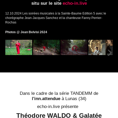
situ sur le site
echo-in.live
Design sonore
12.10.2024 Les soirées musicales à la Sainte-Baume Edition 5 avec le
chorégraphe Jean-Jacques Sanchez et la chanteuse Fanny Perrier-
Synchro
Rochas
Photos @
Jean Belvisi
2024
DELAVRAIE Musique
›
Actus
R&D
Contact
Dans le cadre de la série TANDEMM de
l'inn.attendue
à Lunas (34)
echo-in.live
présente
Théodore WALDO & Galatée