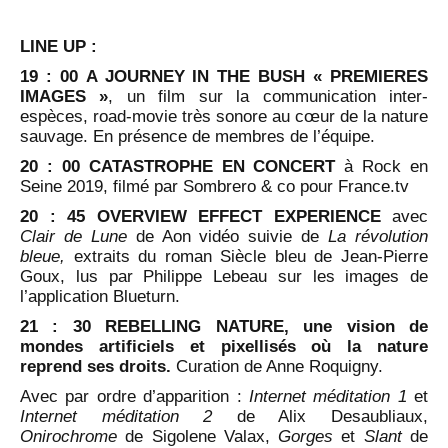
LINE UP :
19 : 00
A JOURNEY IN THE BUSH « PREMIERES
IMAGES »
, un film sur la communication inter-
espèces, road-movie très sonore au cœur de la nature
sauvage. En présence de membres de l’équipe.
20 : 00
CATASTROPHE EN CONCERT
à Rock en
Seine 2019, filmé par Sombrero & co pour France.tv
20 : 45 OVERVIEW EFFECT
EXPERIENCE
avec
Clair de Lune
de Aon vidéo suivie de
La révolution
bleue,
extraits du roman Siècle bleu de Jean-Pierre
Goux, lus par Philippe Lebeau sur les images de
l’application Blueturn.
21 : 30 REBELLING NATURE, une vision de
mondes artificiels et pixellisés où la nature
reprend ses droits.
Curation de Anne Roquigny.
Avec par ordre d’apparition :
Internet méditation 1
et
Internet méditation 2
de Alix Desaubliaux,
Onirochrome
de Sigolene Valax,
Gorges
et
Slant
de