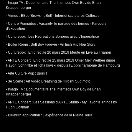
-
Imago TV : Documentaire The Internet's Own Boy de Brian
Knappenberger
-
Vimeo : BBot (BrowsingBot) - Internet sculptures Collection
-
Centre Pompidou : Vasarely, le partage des formes - Parcours
d'exposition
-
Culturebox : Les Récréations Sonores avec L'Impératrice
-
Boiler Room : Soft Boy Forever - An Irish Hip Hop Story
-
Culturebox : En direct le 20 mars 2019 Meute en Live au Trianon
-
ARTE Concert : En direct le 25 mars 2019 Omer Meir Wellber dirige
Haydn, Schnittke et Tchaïkovski depuis l'Elbphilharmonie de Hambourg
-
Arte Culture Pop : Björk !
-
3e Scène : Art Vidéo Breathing de Hiroshi Sugimoto
-
Imago TV : Documentaire The Internet's Own Boy de Brian
Knappenberger
-
ARTE Concert : Les Sessions d'ARTE Studio - My Favorite Things by
Hugh Coltman
-
Blueturn application : L'expérience de la Pleine Terre