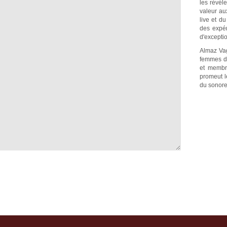
les révél
valeur au
live et d
des expér
d'exceptio
Almaz Va
femmes du
et membr
promeut l
du sonore