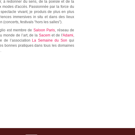
er, à redonner du sens, de la poésie et de la
x modes d'accès. Passionnée par la force du
u spectacle vivant, je produis de plus en plus
iences immersives in situ et dans des lieux
n (concerts, festivals “hors les salles”).
glio est membre de
Saloon Paris
, réseau de
 monde de l’art, de la
Sacem
et de l'
Adami
,
e de l’association
La Semaine du Son
qui
es bonnes pratiques dans tous les domaines
.