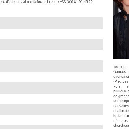
trice d'echo-in / almaz [at]echo-in.com / +33 (0)6 81 91 45 60
Issue du 
compositr
étroiteme
(Prix de
Puis, e
pluridisci
de grands
la musiqu
nouvelles
qualité d
le bruit 
m'intéres
chercheus