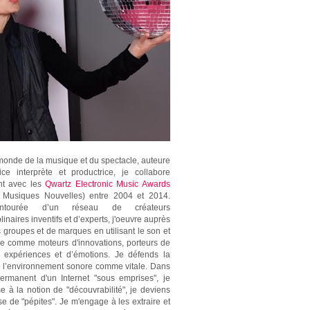
monde de la musique et du spectacle, auteure
ice interprète et productrice, je collabore
nt avec les
Qwartz Electronic Music Awards
s Musiques Nouvelles) entre 2004 et 2014.
ntourée d’un réseau de créateurs
plinaires inventifs et d’experts, j'oeuvre auprès
 groupes et de marques en utilisant le son et
e comme moteurs d'innovations, porteurs de
 expériences et d’émotions. Je défends la
e l’environnement sonore comme vitale. Dans
permanent d'un Internet "sous emprises", je
se à la notion de "découvrabilité", je deviens
e de "pépites". Je m'engage à les extraire et