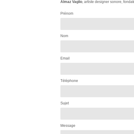
Almaz Vaglio
, artiste designer sonore, fonda
Prénom
Nom
Email
Téléphone
Sujet
Message